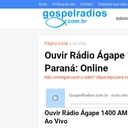
Início
Política do site
Contato
Cadastre sua radio
RÁDIO
Página inicial
Ao Vivo
Ouvir Rádio Ágape
Paraná: Online
Não consegue ouvir a radio? clique aqui para c
GospelRadios.com.br
- Audio artis
Ouvir Rádio Ágape 1400 AM 
Ao Vivo