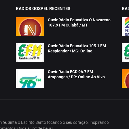
RADIOS GOSPEL RECENTES
RA
Ouvir Rádio Educativa O Nazareno
107.9 FM Cuiabá / MT
Ouvir Rádio Educativa 105.1 FM
Resplendor / MG: Online
Ouvir Radio ECD 96.7 FM
Arapongas / PR: Online Ao Vivo
fé, Sinta o Espírito Santo tocando o seu coração. Inspirando
omentos, Ouça a voz de Deus!